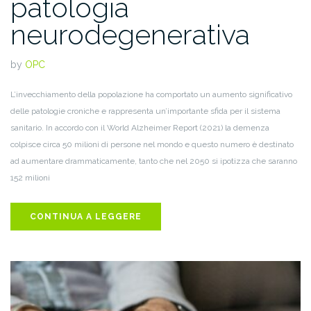
patologia
neurodegenerativa
by
OPC
L’invecchiamento della popolazione ha comportato un aumento significativo
delle patologie croniche e rappresenta un’importante sfida per il sistema
sanitario. In accordo con il World Alzheimer Report (2021) la demenza
colpisce circa 50 milioni di persone nel mondo e questo numero è destinato
ad aumentare drammaticamente, tanto che nel 2050 si ipotizza che saranno
152 milioni
CONTINUA A LEGGERE